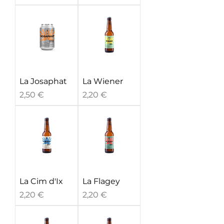
La Josaphat
La Wiener
Prix
Prix
2,50 €
2,20 €
La Cim d'Ix
La Flagey
Prix
Prix
2,20 €
2,20 €