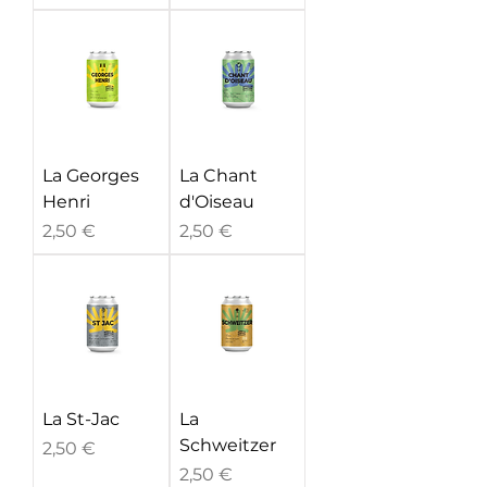
La Georges
La Chant
Henri
d'Oiseau
Prix
Prix
2,50 €
2,50 €
La St-Jac
La
Schweitzer
Prix
2,50 €
Prix
2,50 €