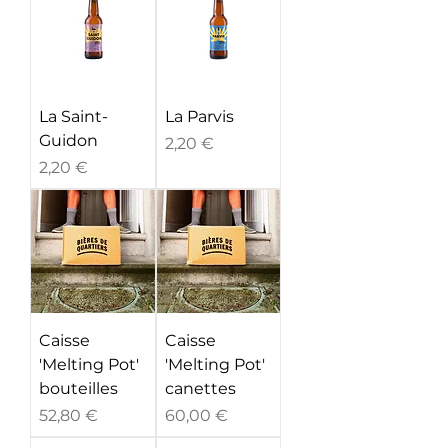
La Saint-
La Parvis
Guidon
Prix
2,20 €
Prix
2,20 €
Caisse
Caisse
'Melting Pot'
'Melting Pot'
bouteilles
canettes
Prix
Prix
52,80 €
60,00 €