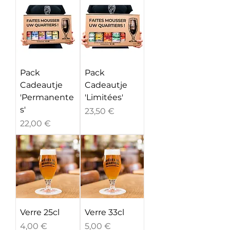
Pack
Pack
Cadeautje
Cadeautje
'Permanente
'Limitées'
s'
Prix
23,50 €
Prix
22,00 €
Verre 25cl
Verre 33cl
Prix
Prix
4,00 €
5,00 €