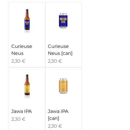
Curieuse
Curieuse
Neus
Neus [can]
Prix
Prix
2,30 €
2,30 €
Jawa IPA
Jawa IPA
[can]
Prix
2,30 €
Prix
2,30 €