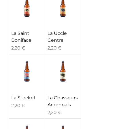
La Saint
La Uccle
Boniface
Centre
Prix
Prix
2,20 €
2,20 €
La Stockel
La Chasseurs
Ardennais
Prix
2,20 €
Prix
2,20 €