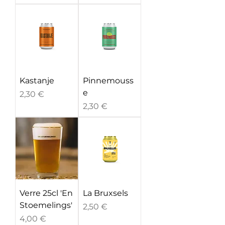
Kastanje
Pinnemouss
e
Prix
2,30 €
Prix
2,30 €
Verre 25cl 'En
La Bruxsels
Stoemelings'
Prix
2,50 €
Prix
4,00 €